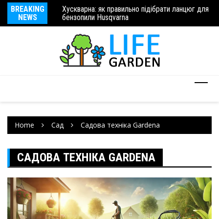
Хускварна: як правильно підібрати ланцюг для
BREAKING
Ху
бензопили Husqvarna
Запчастини для сільськогосподарської техніки
NEWS
бе
Home
Сад
Садова техніка Gardena
САДОВА ТЕХНІКА GARDENA