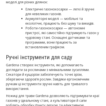
моделі для різних ділянок:
Електричні газонокосарки — легкі й зручні
для невеликих газонів.
Акумуляторні моделі — мобільні та
екологічні, працюють без шуму та викидів.
Роботи-газонокосарки — автономні
пристрої, які самостійно підтримують газон у
чудовому стані. Оснащені датчиками та
програмами, вони працюють за
встановленим графіком.
Ручні інструменти для саду
Gardena створює інструменти, які допомагають
доглядати за рослинами з мінімальними зусиллями.
Секатори й кущорізи забезпечують точні зрізи,
зберігаючи здоров’я рослин. Завдяки ергономічним
ручкам ці інструменти зручні навіть для тривалого
використання.
Ножиці для трави Gardena дозволяють підтримувати краї
газонів у ідеальному стані, а культиватори й сапи
роблять обробку ґрунту легкою та ефективною.