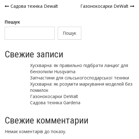
Навігація
Садова техніка Dewalt
Газонокосарки DeWalt
записів
Пошук
Пошук
Свежие записи
Хускварна: як правильно підібрати ланцюг для
бензопили Husqvarna
Запчастини для сільськогосподарської техніки
Хускварна: як розуміти маркування моделей без
помилок
Газонокосарки DeWalt
Садова техніка Gardena
Свежие комментарии
Немає коментарів до показу.