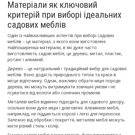
Матеріали як ключовий
критерій при виборі ідеальних
садових меблів
Один із найважливіших аспектів при виборі садових
меблів – це матеріал, з якого вони виготовлені.
Найпоширеніші матеріали, в які дуже часто
виготовляють садові меблі, це дерево, метал, пластик,
ротанг і алюміній.
Дерево – це натуральний і традиційний вибір для садових
меблів. Воно додасть природнього тепла та краси в
місце відпочинку. Однак, важливо обрати міцні породи
дерева, які можуть витримувати зовнішні умови і не
псуватися від вологи або сонячних променів.
Металеві меблі відмінно підходять для садового декору,
оскільки вони дуже міцні і довговічні. Алюмінієві меблі,
наприклад, не піддаються корозії і легкі для переноски.
Залежно від обробки і покриття, металеві меблі можуть
мати різний стиль і колір.
Сучасні садові меблі також можуть бути виготовлені з