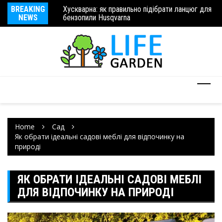
Хускварна: як правильно підібрати ланцюг для
BREAKING
Ху
бензопили Husqvarna
Запчастини для сільськогосподарської техніки
NEWS
бе
Home
Сад
Як обрати ідеальні садові меблі для відпочинку на
природі
ЯК ОБРАТИ ІДЕАЛЬНІ САДОВІ МЕБЛІ
ДЛЯ ВІДПОЧИНКУ НА ПРИРОДІ