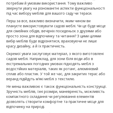
потребам й умовам використання. Тому важливо
звернути увагу на різноманітні аспекти функціональності
під час вибору меблів для вашого саду чи тераси.
Перш за все, важливо визначити, яким чином ви
плануєте використовувати садові меблі. Чи це буде місце
для сімейних обідів, вечірніх посиденьок з друзями або
просто зона для відпочинку та читання? З цими цілями
вибір меблів буде відрізнятися, враховуючи не лише
красу дизайну, а й їх практичність.
Окремої уваги заслуговує матеріал, з якого виготовлені
садові меблі. Наприклад, для зони біля води або в
екстремальних погодних умовах підходять меблі з
водостійких матеріалів, таких як ротанг, алюмінієвий
сплав або пластик. У той же час, для закритих терас або
веранд підійдуть м’які меблі з текстилю.
Не менш важливою є також функціональність конструкції.
Зручність меблів, їхні розміри, маневреність, можливість
компактного складання чи регулювання елементів
дозволять створити комфортне та практичне місце для
відпочинку на природі.